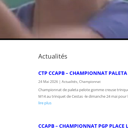
Actualités
CTP CCAPB – CHAMPIONNAT PALETA
24 Mai 2026
|
Actualités
,
Championnat
Championnat de paleta pelote gomme creuse trinquet L
M14 au trinquet de Cestas -le dimanche 24 mai pour le
lire plus
CCAPB – CHAMPIONNAT PGP PLACE L