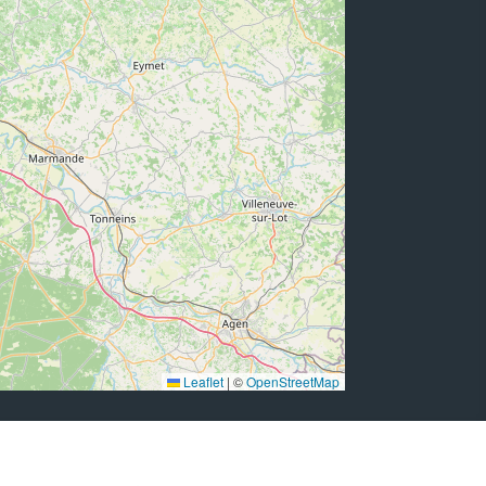
Leaflet
|
©
OpenStreetMap