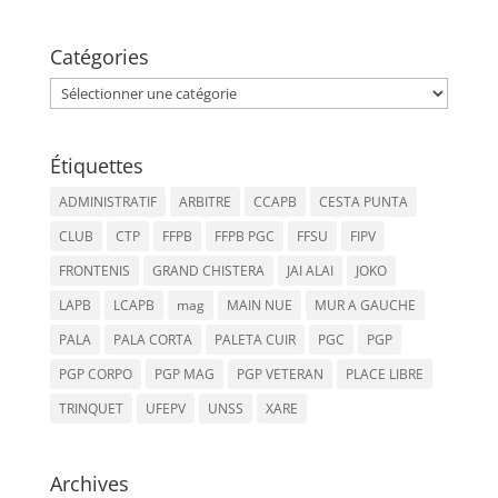
Catégories
Catégories
Étiquettes
ADMINISTRATIF
ARBITRE
CCAPB
CESTA PUNTA
CLUB
CTP
FFPB
FFPB PGC
FFSU
FIPV
FRONTENIS
GRAND CHISTERA
JAI ALAI
JOKO
LAPB
LCAPB
mag
MAIN NUE
MUR A GAUCHE
PALA
PALA CORTA
PALETA CUIR
PGC
PGP
PGP CORPO
PGP MAG
PGP VETERAN
PLACE LIBRE
TRINQUET
UFEPV
UNSS
XARE
Archives