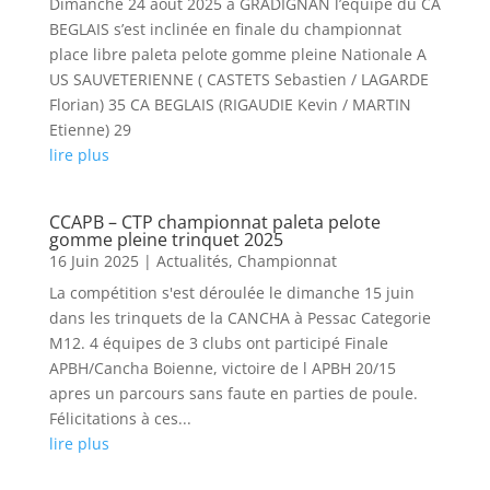
Dimanche 24 août 2025 à GRADIGNAN l’équipe du CA
BEGLAIS s’est inclinée en finale du championnat
place libre paleta pelote gomme pleine Nationale A
US SAUVETERIENNE ( CASTETS Sebastien / LAGARDE
Florian) 35 CA BEGLAIS (RIGAUDIE Kevin / MARTIN
Etienne) 29
lire plus
CCAPB – CTP championnat paleta pelote
gomme pleine trinquet 2025
16 Juin 2025
|
Actualités
,
Championnat
La compétition s'est déroulée le dimanche 15 juin
dans les trinquets de la CANCHA à Pessac Categorie
M12. 4 équipes de 3 clubs ont participé Finale
APBH/Cancha Boienne, victoire de l APBH 20/15
apres un parcours sans faute en parties de poule.
Félicitations à ces...
lire plus